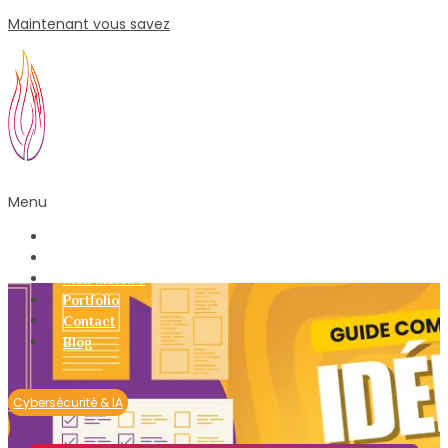
Maintenant vous savez
Menu
Mes Offres Web
Formations
Mon histoire
Portfolio
Contact
Blog
Cybersécurité & IA