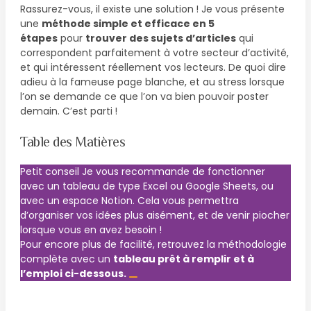
Rassurez-vous, il existe une solution ! Je vous présente
une
méthode simple et efficace en 5
étapes
pour
trouver des sujets d’articles
qui
correspondent parfaitement à votre secteur d’activité,
et qui intéressent réellement vos lecteurs. De quoi dire
adieu à la fameuse page blanche, et au stress lorsque
l’on se demande ce que l’on va bien pouvoir poster
demain. C’est parti !
Table des Matières
Petit conseil
Je vous recommande de fonctionner
avec un tableau de type Excel ou Google Sheets, ou
avec un espace Notion. Cela vous permettra
d’organiser vos idées plus aisément, et de venir piocher
lorsque vous en avez besoin !
Pour encore plus de facilité, retrouvez la méthodologie
complète avec un
tableau prêt à remplir et à
l’emploi ci-dessous.